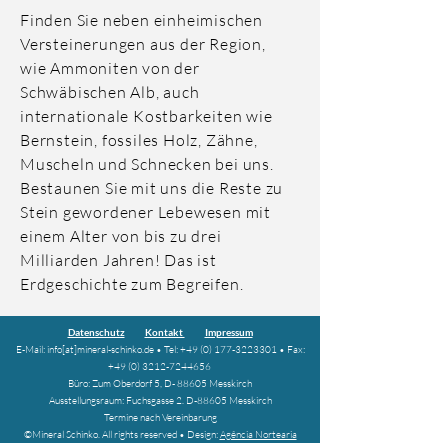
Finden Sie neben einheimischen
Versteinerungen aus der Region,
wie Ammoniten von der
Schwäbischen Alb, auch
internationale Kostbarkeiten wie
Bernstein, fossiles Holz, Zähne,
Muscheln und Schnecken bei uns.
Bestaunen Sie mit uns die Reste zu
Stein gewordener Lebewesen mit
einem Alter von bis zu drei
Milliarden Jahren! Das ist
Erdgeschichte zum Begreifen.
Datenschutz
Kontakt
Impressum
E-Mail: info[at]mineral-schinko.de • Tel:
+49 (0) 177-3223301
• Fax:
+49 (0) 3212-7244656
Büro: Zum Oberdorf 5, D- 88605 Messkirch
Ausstellungsraum: Fuchsgasse 2. D-88605 Messkirch
Termine nach Vereinbarung
©Mineral Schinko.
All rights reserved • Design:
Agência Nortearia